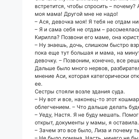
встретится, чтобы спросить – почему? 
моя мама! Другой мне не надо!
– Ася, девочка моя! Я тебя не отдам ни
– Я и сама себя не отдам – рассмеяла
Кирилла? Позвони его маме, она юрист
– Ну знаешь, дочь, слишком быстро взр
пока еще тут большая и мама, на минут
девочку. – Позвоним, конечно, все реш
Дальше было много нервов, разбиратель
мнение Аси, которая категорически от
ее.
Сестры стояли возле здания суда.
– Ну вот и все, наконец-то этот кошма
облегчением. – Что дальше делать бу
– Уеду, Настя. Я не буду мешать. Помо
открыт, документы у мамы, я оставила.
– Зачем это все было, Лиза и почему т
– Не было романа, Насть, ничего не бы