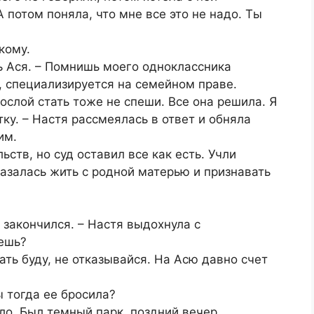
А потом поняла, что мне все это не надо. Ты
кому.
сь Ася. – Помнишь моего одноклассника
, специализируется на семейном праве.
ослой стать тоже не спеши. Все она решила. Я
ку. – Настя рассмеялась в ответ и обняла
им.
ств, но суд оставил все как есть. Учли
казалась жить с родной матерью и признавать
р закончился. – Настя выдохнула с
дешь?
гать буду, не отказывайся. На Асю давно счет
ы тогда ее бросила?
ло. Был темный парк, поздний вечер.