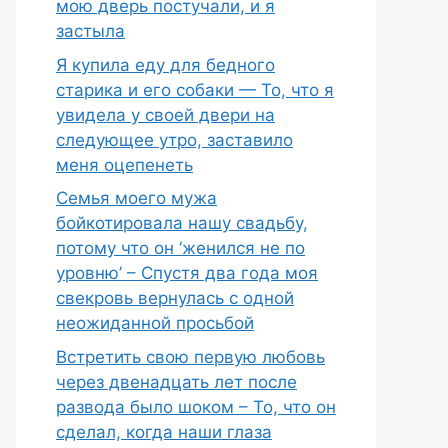
мою дверь постучали, и я
застыла
Я купила еду для бедного
старика и его собаки — То, что я
увидела у своей двери на
следующее утро, заставило
меня оцепенеть
Семья моего мужа
бойкотировала нашу свадьбу,
потому что он ‘женился не по
уровню’ – Спустя два года моя
свекровь вернулась с одной
неожиданной просьбой
Встретить свою первую любовь
через двенадцать лет после
развода было шоком – То, что он
сделал, когда наши глаза