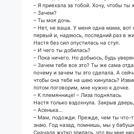
– Я приехала за тобой. Хочу, чтобы ты 
– Зачем?
– Ты моя дочь.
– Нет, не ваша. У меня одна мама, вот 
первый и, надеюсь, последний раз в жи
Настя без сил опустилась на стул.
– И чего ты добилась?
– Пока ничего. Но добьюсь, будь увере
– Зачем тебе все это? Ты же сама отда
почему и зачем ты это сделала. А сейч
чтобы она тебе на шею кинулась? Изви
потом поговорим, мне нужно к дочке.
– К племяннице! – Лиза поднялась.
Настя только вздохнула. Закрыв дверь,
– Асенька…
– Мам, подожди. Прежде, чем ты что-то
знаю. Год назад, помнишь, мы у бабуш
Сначала жутко злилась, что вы мне нич