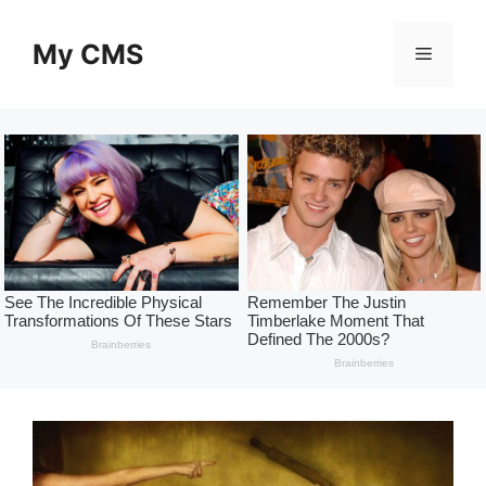
Skip
to
My CMS
Menu
content