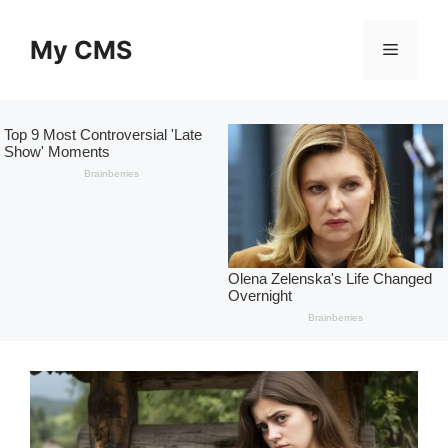
Skip
to
My CMS
Menu
content