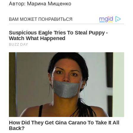
Автoр: Mарина Мищeнко