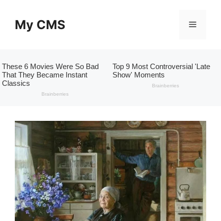
Skip
to
My CMS
Menu
content