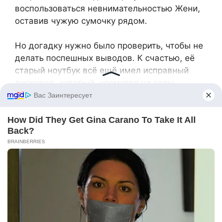
воспользоваться невнимательностью Жени,
оставив чужую сумочку рядом.
Но догадку нужно было проверить, чтобы не
делать поспешных выводов. К счастью, её
старый ноутбук всё ещё имел исправный
дисковод, который, несмотря на годы
службы, продолжал работать без нареканий.
Чтобы удостовериться в своих подозрениях,
она запустила устройство, открыла лоток и
аккуратно поместила маленький диск в
углубление. Затем замерла, ожидая
результатов на экране.
Старый аппарат зажужжал, завертелся,
словно пробуждаясь после долгой спячки. И
вскоре вместо ожидаемого списка треков
известного исполнителя на экране