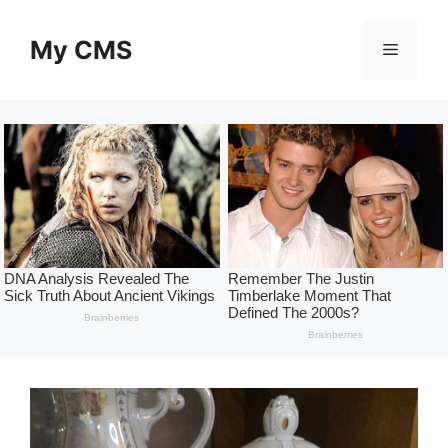
Skip
to
My CMS
Menu
content