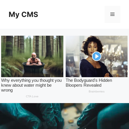
Skip
to
My CMS
Menu
content