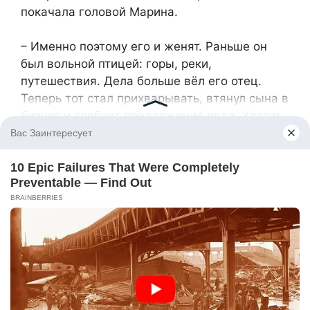
покачала головой Марина.
– Именно поэтому его и женят. Раньше он
был вольной птицей: горы, реки,
путешествия. Дела больше вёл его отец.
Теперь тот стал прихварывать, втянул сына в
бизнес и требует продолжения рода. Хватит,
мол, нагулялся, пора остепениться. А
поскольку боится, что сын снова сбежит,
нашёл ему подходящую невесту – дочь
компаньона. Наш-то любит отца, здоровому
перечил, а больному уже нет.
– Ну, им виднее, конечно, – пожала плечами
Марина. – Только счастливой парой они
сейчас мало похожи, а что будет потом –
одному Богу известно.