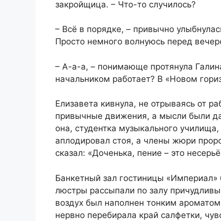
закройщица. – Что-то случилось?
– Всё в порядке, – привычно улыбнулас
Просто немного волнуюсь перед вечер
– А-а-а, – понимающе протянула Галин
начальником работает? В «Новом гори
Елизавета кивнула, не отрываясь от р
привычные движения, а мысли были да
она, студентка музыкального училища,
аплодировал стоя, а члены жюри проро
сказал: «Доченька, пение – это несер
Банкетный зал гостиницы «Империал»
люстры рассыпали по залу причудливые
воздух был наполнен тонким ароматом 
нервно перебирала край салфетки, чув