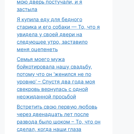
мою дверь постучали, и я
застыла
Я купила еду для бедного
старика и его собаки — То, что я
увидела у своей двери на
следующее утро, заставило
меня оцепенеть
Семья моего мужа
бойкотировала нашу свадьбу,
потому что он ‘женился не по
уровню’ – Спустя два года моя
свекровь вернулась с одной
неожиданной просьбой
Встретить свою первую любовь
через двенадцать лет после
развода было шоком – То, что он
сделал, когда наши глаза