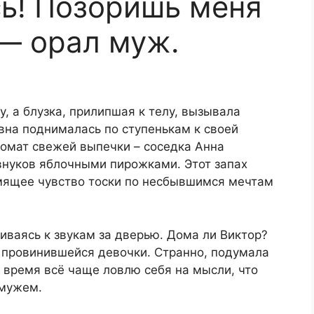
сь! Позоришь меня
— орал муж.
, а блузка, прилипшая к телу, вызывала
вна поднималась по ступенькам к своей
ромат свежей выпечки – соседка Анна
 внуков яблочными пирожками. Этот запах
мящее чувство тоски по несбывшимся мечтам
ваясь к звукам за дверью. Дома ли Виктор?
 провинившейся девочки. Странно, подумала
е время всё чаще ловлю себя на мысли, что
 мужем.