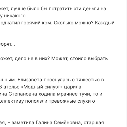
жет, лучше было бы потратить эти деньги на
у никакого.
 подкатил горячий ком. Сколько можно? Каждый
ворят…
может, дело не в них? Может, стоило выбрать
шным. Елизавета проснулась с тяжестью в
 В ателье «Модный силуэт» царила
на Степановна ходила мрачнее тучи, то и
коллективу поползли тревожные слухи о
ная, – заметила Галина Семёновна, старшая