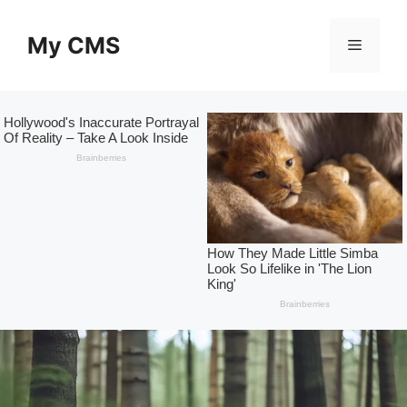
Skip
to
My CMS
Menu
content