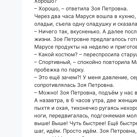
Хорошо?
– Хорошо, – ответила Зоя Петровна.
Через два часа Маруся вошла в кухню,
оладьи, съела одну оладушку и сказала
– Ничего так, вкусненько. А далее по
жизни. Зое Петровне предлагалось гот
Марусе продукты на неделю и пригото
– Какой костюм? – переспросила стару
– Спортивный, – спокойно повторила Ма
пробежка по парку.
– Это ещё зачем?! У меня давление, сер
сопротивлялась Зоя Петровна.
– Можно! Зоя Петровна, подъём у нас в
А назавтра, в 6 часов утра, две женщ
пыхтя и охая, тихонечко ругаясь нехор
ноги, передвигалась, подгоняемая мо
выше! Выше! Чуть быстрее! Ещё быстр
шаг, идём. Просто идём. Зоя Петровна,