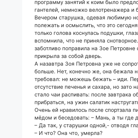
программу занятий к коим было предл
гантелей, немножко велотренажера и 
Вечером старушка, одевая любимую но
полежать и осмыслить, что это сегодня 
только голова коснулась подушки, глаз
вспомнила, что не приняла снотворное
заботливо поправила на Зое Петровне 
прикрыла за собой дверь.
А назавтра Зоя Петровна уже не сопро
больше. Нет, конечно же, она бежала не
требовал: не можешь бежать – иди. П
отсутствие печенья и сахара, но зато 
стало чаи распивать: после завтрака 
прибраться, на ужин салатик настругат
Очень ей нравилось после спортзала пи
мёдом и беседовать: – Мань, а ты где 
– Да так, у старушки одной,- отводя гл
– И что? Она что, умерла?