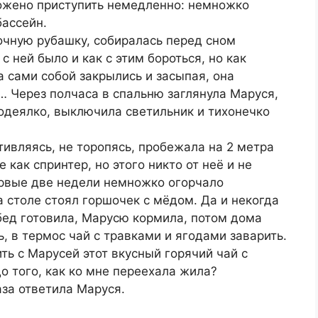
ожено приступить немедленно: немножко
бассейн.
чную рубашку, собиралась перед сном
с ней было и как с этим бороться, но как
а сами собой закрылись и засыпая, она
… Через полчаса в спальню заглянула Маруся,
одеялко, выключила светильник и тихонечко
тивляясь, не торопясь, пробежала на 2 метра
 как спринтер, но этого никто от неё и не
ервые две недели немножко огорчало
на столе стоял горшочек с мёдом. Да и некогда
обед готовила, Марусю кормила, потом дома
ь, в термос чай с травками и ягодами заварить.
ть с Марусей этот вкусный горячий чай с
до того, как ко мне переехала жила?
аза ответила Маруся.