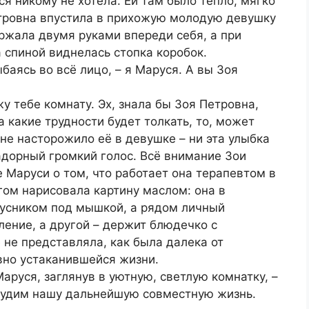
я никому не хотела. Ей там было тепло, мягко
етровна впустила в прихожую молодую девушку
ржала двумя руками впереди себя, а при
 спиной виднелась стопка коробок.
ыбаясь во всё лицо, – я Маруся. А вы Зоя
жу тебе комнату. Эх, знала бы Зоя Петровна,
а какие трудности будет толкать, то, может
 не насторожило её в девушке – ни эта улыбка
задорный громкий голос. Всё внимание Зои
 Маруси о том, что работает она терапевтом в
ом нарисовала картину маслом: она в
адусником под мышкой, а рядом личный
ление, а другой – держит блюдечко с
не представляла, как была далека от
вно устаканившейся жизни.
Маруся, заглянув в уютную, светлую комнатку, –
бсудим нашу дальнейшую совместную жизнь.