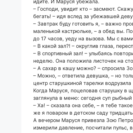
идите. И Маруся убежала.
– Господи, увидит кто – засмеют. Скажу
бегать! – идя вслед за убежавшей дев
– Завтрак буду готовить я, – важно п
маленькой кастрюльке, – а обед вы. По
до 17 часов, уеду на вызова. Мы с ва
– В какой зал?! – округлив глаза, пере
– В спортивный зал! – улыбаясь повтор
неделю. Она положила листочек на сто
– А сахар в кашу можно? – спросила Зо
– Можно, – ответила девушка, – но тол
центр старушкиной тарелки водрузила
Когда Маруся, поцеловав старушку в щ
заглянула в меню: сегодня суп рыбный
– Ха! – сказала она себе, – я тебе так
же я поваром в детском саду тридцать
А вечером Маруся привезла Зою Петров
измерили давление, посчитали пульс, 