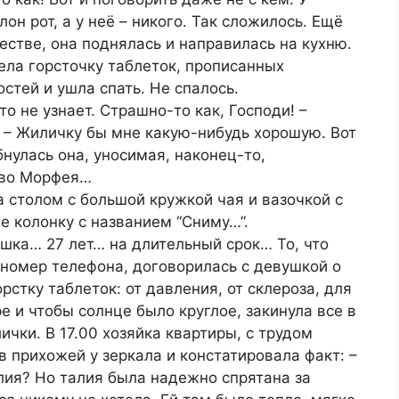
лон рот, а у неё – никого. Так сложилось. Ещё
стве, она поднялась и направилась на кухню.
ела горсточку таблеток, прописанных
тей и ушла спать. Не спалось.
то не узнает. Страшно-то как, Господи! –
. – Жиличку бы мне какую-нибудь хорошую. Вот
бнулась она, уносимая, наконец-то,
тво Морфея…
а столом с большой кружкой чая и вазочкой с
е колонку с названием “Сниму…”.
вушка… 27 лет… на длительный срок… То, что
 номер телефона, договорилась с девушкой о
рстку таблеток: от давления, от склероза, для
е и чтобы солнце было круглое, закинула все в
ички. В 17.00 хозяйка квартиры, с трудом
в прихожей у зеркала и констатировала факт: –
алия? Но талия была надежно спрятана за