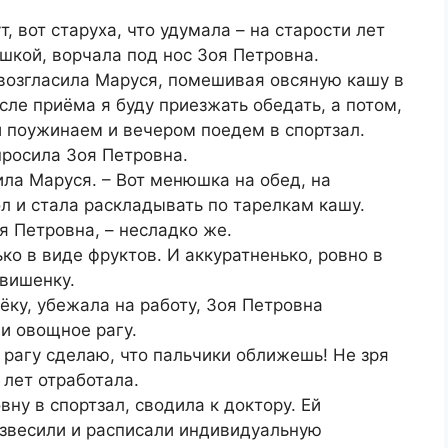
т, вот старуха, что удумала – на старости лет
ушкой, ворчала под нос Зоя Петровна.
ровозгласила Маруся, помешивая овсяную кашу в
сле приёма я буду приезжать обедать, а потом,
ми поужинаем и вечером поедем в спортзал.
спросила Зоя Петровна.
ила Маруся. – Вот менюшка на обед, на
л и стала раскладывать по тарелкам кашу.
я Петровна, – несладко же.
ько в виде фруктов. И аккуратненько, ровно в
 вишенку.
ёку, убежала на работу, Зоя Петровна
 и овощное рагу.
ое рагу сделаю, что пальчики оближешь! Не зря
 лет отработала.
ну в спортзал, сводила к доктору. Ей
взвесили и расписали индивидуальную