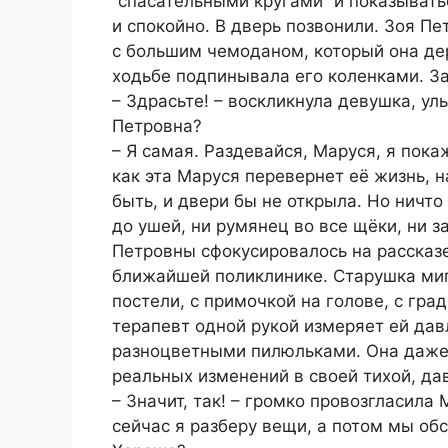
“спасательными кругами” и показыватьс
и спокойно. В дверь позвонили. Зоя П
с большим чемоданом, который она де
ходьбе подпинывала его коленками. За
– Здрасьте! – воскликнула девушка, ул
Петровна?
– Я самая. Раздевайся, Маруся, я пока
как эта Маруся перевернет её жизнь, н
быть, и двери бы не открыла. Но ничто
до ушей, ни румянец во все щёки, ни 
Петровны сфокусировалось на рассказе
ближайшей поликлинике. Старушка миг
постели, с примочкой на голове, с гр
терапевт одной рукой измеряет ей дав
разноцветными пилюльками. Она даже 
реальных изменений в своей тихой, да
– Значит, так! – громко провозгласила 
сейчас я разберу вещи, а потом мы о