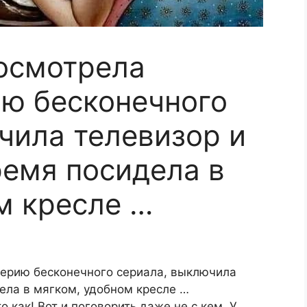
осмотрела
ю бесконечного
чила телевизор и
ремя посидела в
м кресле …
ерию бесконечного сериала, выключила
ела в мягком, удобном кресле …
то как! Вот и поговорить даже не с кем. У