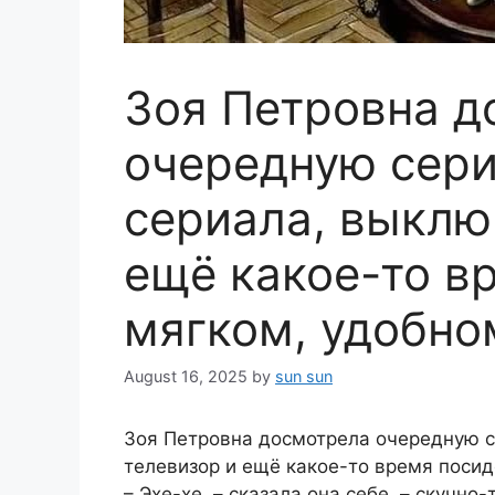
Зоя Петровна д
очередную сери
сериала, выклю
ещё какое-то в
мягком, удобно
August 16, 2025
by
sun sun
Зоя Петровна досмотрела очередную с
телевизор и ещё какое-то время посид
– Эхе-хе, – сказала она себе, – скучно-