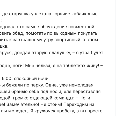
 где старушка уплетала горячие кабачковые
:
следовало то самое обсуждение совместной
овить обед, помогать по выходным покупать
вить к завтрашнему утру спортивный костюм.
шка.
руся, доедая вторую оладушку, – с утра будет
дце, ноги! Мне нельзя, я на таблетках живу! –
 6.00, спокойной ночи.
ины бежали по парку. Одна, уже немолодая,
ошей бранью себе под нос и, еле переставляя
лодой, громко отдающей команды: – Ноги
ее! Замечательно! Не стоим! Переходим на
 вы молодец. Я кружочек пробегу, а вы просто