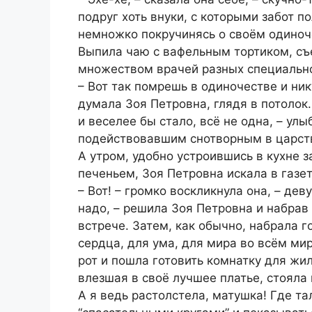
подруг хоть внуки, с которыми забот по
немножко покручинясь о своём одиноче
Выпила чаю с вафельным тортиком, съ
множеством врачей разных специальнос
– Вот так помрешь в одиночестве и ник
думала Зоя Петровна, глядя в потолок
и веселее бы стало, всё не одна, – улы
подействовавшим снотворным в царс
А утром, удобно устроившись в кухне з
печеньем, Зоя Петровна искала в газет
– Вот! – громко воскликнула она, – де
надо, – решила Зоя Петровна и набрав
встрече. Затем, как обычно, набрала го
сердца, для ума, для мира во всём мир
рот и пошла готовить комнатку для жил
влезшая в своё лучшее платье, стояла 
А я ведь растолстела, матушка! Где т