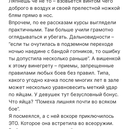
Ляпнешь че не то – взовьется винтом чего
доброго в воздух и своей прелестной ножкой
блям прямо в нос.
Впрочем, по ее рассказам курсы выглядели
практичными. Там больше учили грамотно
оглядываться и убегать. Дальновидности –
“если ты очутилась в подземном переходе
ночью наедине с бандой гопников, то ошибку
ты допустила несколько раньше”. А вишенкой
к этому винегрету – приемы, запрещенные
правилами любых боев без правил. Типа,
какого угодно качка после многих лет в зале
может несколько уравновесить меткий удар
по яйцам. У девушек тут безусловный бонус.
Что яйца? “Помеха лишняя почти во всяком
бое”.
Я посмеялся, а с ней вскоре приключилось
ЭТО. Которое она встретила во всеоружии.