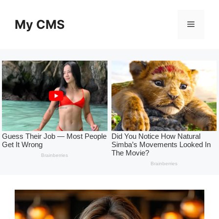
Skip
to
My CMS
Menu
content