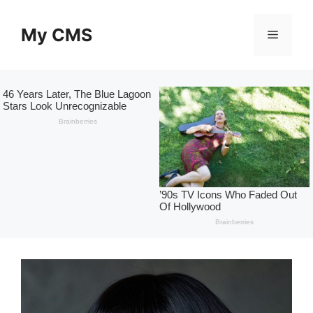
Skip
to
My CMS
Menu
content