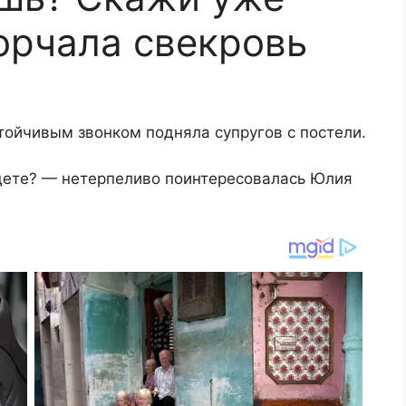
орчала свекровь
тойчивым звонком подняла супругов с постели.
едете? — нетерпеливо поинтересовалась Юлия