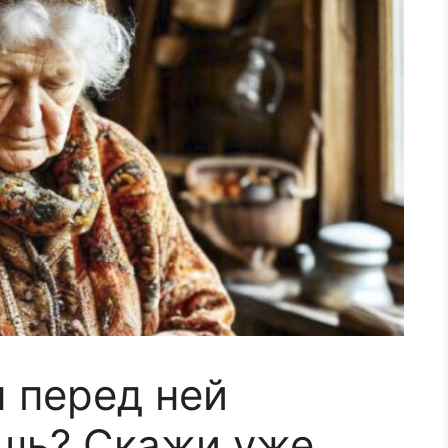
ы перед ней
ишь? Скажи уже