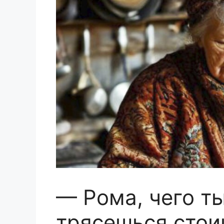
— Рома, чего т
трясешься сто