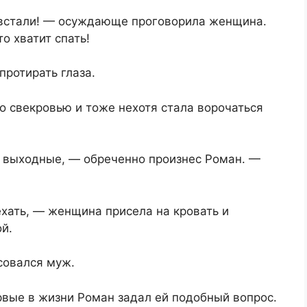
е встали! — осуждающе проговорила женщина.
то хватит спать!
протирать глаза.
о свекровью и тоже нехотя стала ворочаться
е выходные, — обреченно произнес Роман. —
ехать, — женщина присела на кровать и
й.
совался муж.
рвые в жизни Роман задал ей подобный вопрос.