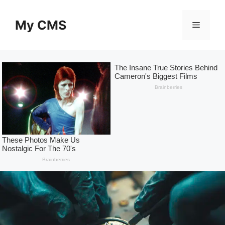
Skip
to
My CMS
Menu
content