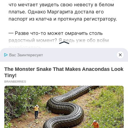
что мечтает увидеть свою невесту в белом
платье. Однако Маргарита достала его
паспорт из клатча и протянула регистратору.
— Разве что-то может омрачить столь
радостный момент? Я ведь уже обо всём
позаботилась.
Тимофей в это мгновение побледнел, как
полотно. Он даже пошевелиться какое-то
время не мог, а потом рванул к регистратору,
чтобы забрать паспорт, но она уже громко
заявила, что жених женат.
Все гости ресторана были удивлены такому
повороту. Маргарита разыграла из себя
униженную и уязвлённую невесту, а всё это
продолжали снимать на камеры. Маргарита