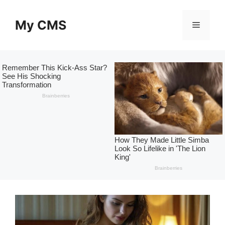
Skip
to
My CMS
Menu
content