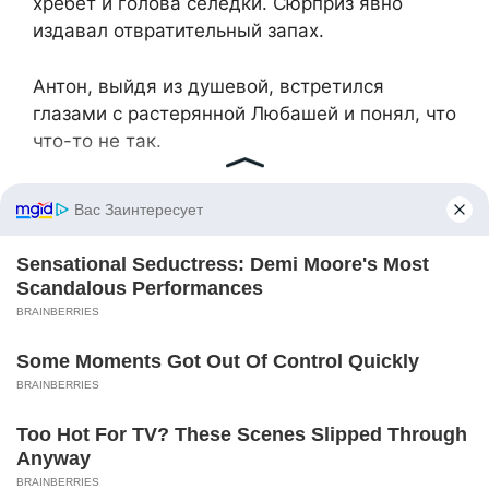
хребет и голова селедки. Сюрприз явно
издавал отвратительный запах.
Антон, выйдя из душевой, встретился
глазами с растерянной Любашей и понял, что
что-то не так.
— Что это?, – взвизгнула девушка.
Мужчина, подойдя к кровати, уставился на
содержимое чемодана, не понимая, что
происходит.
— Где ты это взяла?, – шокировано спросил
Антон.
— Ты издеваешься? Это же твой чемодан!
Где мой подарок? Вот эта селедка или