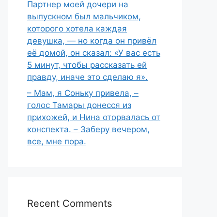
Партнер моей дочери на
выпускном был мальчиком,
которого хотела каждая
девушка, — но когда он привёл
её домой, он сказал: «У вас есть
5 минут, чтобы рассказать ей
правду, иначе это сделаю я».
– Мам, я Соньку привела, –
голос Тамары донесся из
прихожей, и Нина оторвалась от
конспекта. – Заберу вечером,
все, мне пора.
Recent Comments