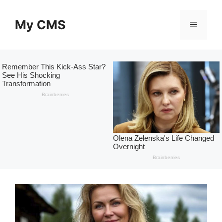
Skip
to
My CMS
Menu
content