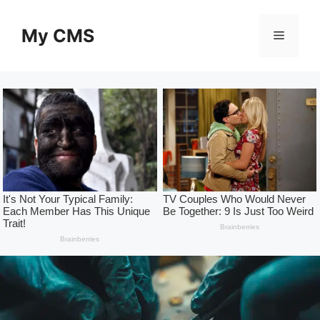
Skip
to
My CMS
Menu
content