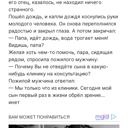
его отец, казалось, не находил ничего
странного.
Пошёл дождь, и капли дождя коснулись руки
молодого человека. Он снова переполнился
радостью и закрыл глаза. А потом закричал:
— Папа, идёт дождь, вода трогает меня!
Видишь, папа?
Желая хоть чем-то помочь, пара, сидящая
рядом, спросила пожилого мужчину:
— Почему Вы не отведёте сына в какую-
нибудь клинику на консультацию?
Пожилой мужчина ответил:
— Мы только что из клиники. Сегодня мой
сын первый раз в жизни обрёл зрение…
инет