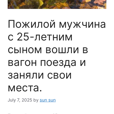
Пожилой мужчина
с 25-летним
сыном вошли в
вагон поезда и
заняли свои
места.
July 7, 2025
by
sun sun