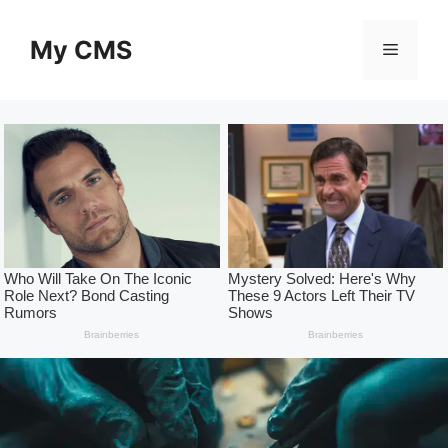
Skip
to
My CMS
Menu
content