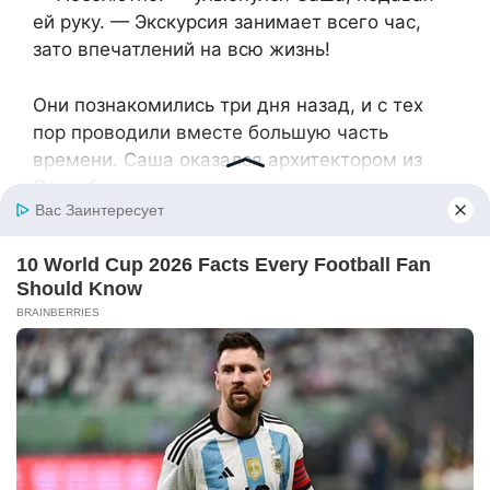
ей руку. — Экскурсия занимает всего час,
зато впечатлений на всю жизнь!
Они познакомились три дня назад, и с тех
пор проводили вместе большую часть
времени. Саша оказался архитектором из
Петербурга, умным и внимательным
собеседником без назойливости и пошлых
намёков. С ним было легко и комфортно.
— А что тебя вообще привело на этот
курорт? — спросил он, когда они
остановились перевести дух. — Не похоже,
что ты заядлая туристка!
— Правда хочешь знать? — Нина улыбнулась.
— Это долгая и не очень весёлая история!