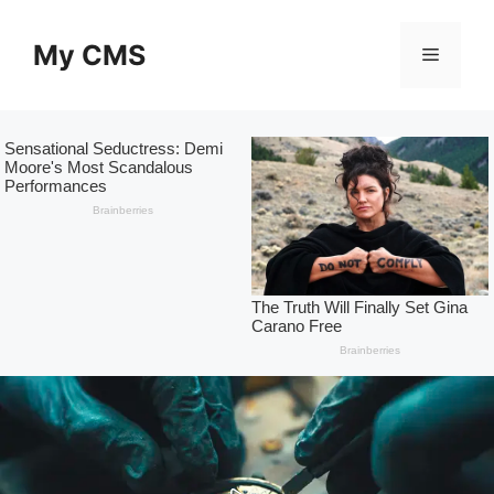
Skip
to
My CMS
Menu
content