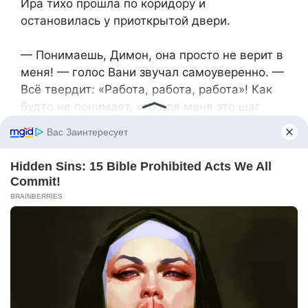
Ира тихо прошла по коридору и
остановилась у приоткрытой двери.
— Понимаешь, Димон, она просто не верит в
меня! — голос Вани звучал самоуверенно. —
Всё твердит: «Работа, работа, работа»! Как
будто не понимает, что для меня это шаг
назад!
— Женщины! — отозвался его собеседник. —
Они не понимают мужских амбиций! Им бы
только стабильность да деньги!
— Вот именно! — Ваня звякнул бутылкой. —
А я не могу размениваться на мелочи! Я
заслуживаю большего!
Ира толкнула дверь. Ваня, развалившийся на