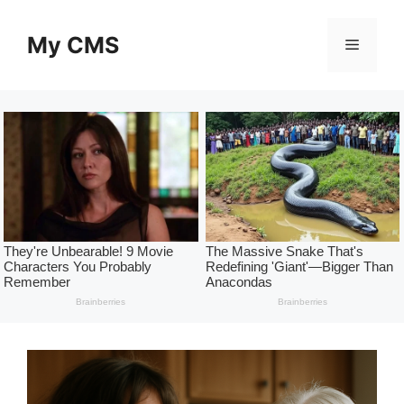
Skip
to
My CMS
Menu
content