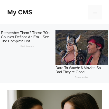
Skip
to
My CMS
Menu
content