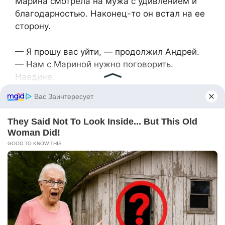
Марина смотрела на мужа с удивлением и
благодарностью. Наконец-то он встал на ее
сторону.
— Я прошу вас уйти, — продолжил Андрей.
— Нам с Мариной нужно поговорить.
Наедине.
Лариса и Надежда Павловна в полном
молчании покинули квартиру. Когда дверь за
ними закрылась, Андрей повернулся к жене.
— Прости меня, — искренне сказал он. — Я
был слеп и глуп.
— Все в порядке, — улыбнулась Марина. —
Главное, что ты прозрел.