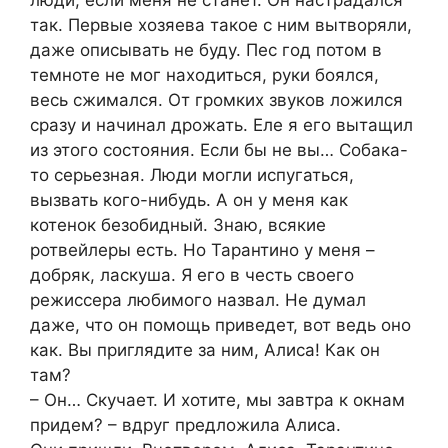
люди, если меня не станет. Он настрадался
так. Первые хозяева такое с ним вытворяли,
даже описывать не буду. Пес год потом в
темноте не мог находиться, руки боялся,
весь сжимался. От громких звуков ложился
сразу и начинал дрожать. Еле я его вытащил
из этого состояния. Если бы не вы… Собака-
то серьезная. Люди могли испугаться,
вызвать кого-нибудь. А он у меня как
котенок безобидный. Знаю, всякие
ротвейлеры есть. Но Тарантино у меня –
добряк, ласкуша. Я его в честь своего
режиссера любимого назвал. Не думал
даже, что он помощь приведет, вот ведь оно
как. Вы приглядите за ним, Алиса! Как он
там?
– Он… Скучает. И хотите, мы завтра к окнам
придем? – вдруг предложила Алиса.