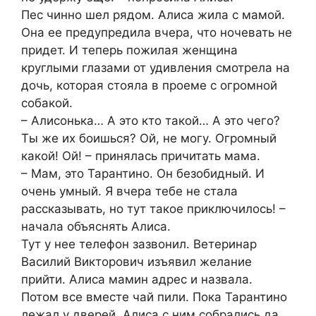
Пес чинно шел рядом. Алиса жила с мамой.
Она ее предупредила вчера, что ночевать не
придет. И теперь пожилая женщина
круглыми глазами от удивления смотрела на
дочь, которая стояла в проеме с огромной
собакой.
– Алисонька… А это кто такой… А это чего?
Ты же их боишься? Ой, не могу. Огромный
какой! Ой! – принялась причитать мама.
– Мам, это Тарантино. Он безобидный. И
очень умный. Я вчера тебе не стала
рассказывать, но тут такое приключилось! –
начала объяснять Алиса.
Тут у нее телефон зазвонил. Ветеринар
Василий Викторович изъявил желание
прийти. Алиса мамин адрес и назвала.
Потом все вместе чай пили. Пока Тарантино
лежал у дверей. Алиса с ним собрались да