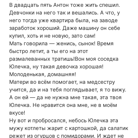
В двадцать пять Антон тоже жить спешил.
Девчонки на него так и вешались. А что, у
него тогда уже квартира была, на заводе
заработок хороший. Даже машину он себе
купил, хоть и не новую, зато сам!
Мать говорила — женись, сынок! Время
быстро летит, а ты его на этот
размалеванных тратишь!Вон моя соседка
Юлечка, ну такая девочка хорошая!
Молоденькая, домашняя!
Матери во всём помогает, на медсестру
учится, да и на тебя поглядывает, я то вижу.
А он ей — да не нужна мне такая, эта твоя
Юлечка. Не нравится она мне, не в моём
вкусе!
Ну вот и пробросался, небось Юлечка эта
мужу котлеты жарит с картошкой, да салатик
режет из огурцов с помидорами. И ждет не