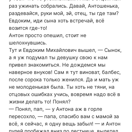
раз ужинать собрались. Давай, Антошенька,
раздевайся, руки мой, эй, отец, ты где там?
Евдоким, иди сына хоть встречай, всё
возится где-то!
Антон просто опешил, стоит не
шелохнувшись.
Тут и Евдоким Михайлович вышел, — Сынок,
а я уж подумал ты девушку свою к нам
привел знакомиться. Не дождемся мы
наверное внуков! Сам я тут виноват, балбес,
после сорока только женился. Да и мать уж
не молоденькая была. Ты хоть не тяни, на
отцовых ошибках учись, вовремя надо всё в
жизни делать то! Понял?
— Понял, пап, — у Антона аж в горле
пересохло, — папа, спасибо вам с мамой за
всё, я сейчас, я одну вещь забыл! — и Антон
пулей пробежал вниз по лестнице, вылетел