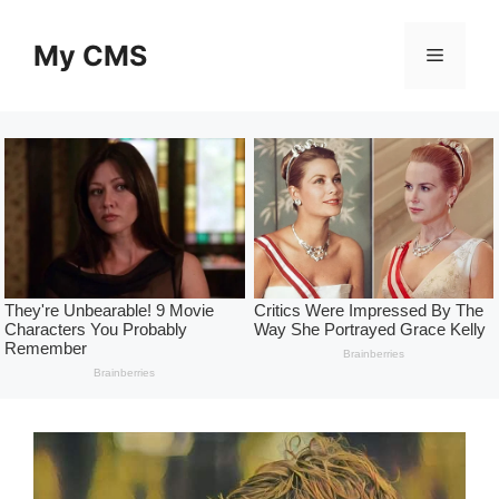
Skip
to
My CMS
Menu
content