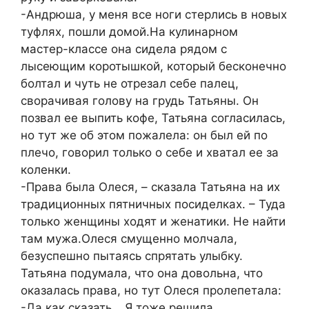
-Андрюша, у меня все ноги стерлись в новых
туфлях, пошли домой.На кулинарном
мастер-классе она сидела рядом с
лысеющим коротышкой, который бесконечно
болтал и чуть не отрезал себе палец,
сворачивая голову на грудь Татьяны. Он
позвал ее выпить кофе, Татьяна согласилась,
но тут же об этом пожалела: он был ей по
плечо, говорил только о себе и хватал ее за
коленки.
-Права была Олеся, – сказала Татьяна на их
традиционных пятничных посиделках. – Туда
только женщины ходят и женатики. Не найти
там мужа.Олеся смущенно молчала,
безуспешно пытаясь спрятать улыбку.
Татьяна подумала, что она довольна, что
оказалась права, но тут Олеся пролепетала:
-Да как сказать… Я тоже решила