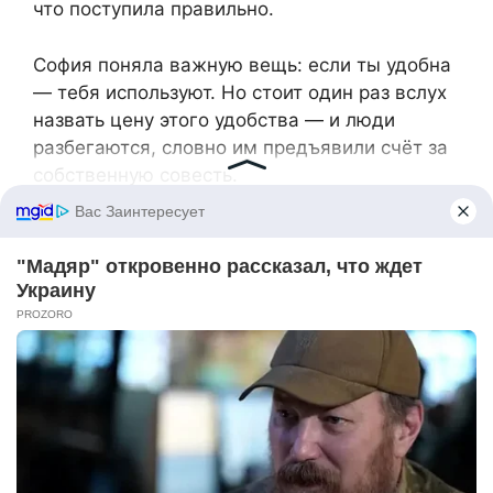
что поступила правильно.
София поняла важную вещь: если ты удобна
— тебя используют. Но стоит один раз вслух
назвать цену этого удобства — и люди
разбегаются, словно им предъявили счёт за
собственную совесть.
Отхлебнув чай, София улыбнулась своим
мыслям. В её доме больше не угощали за
чужой счёт. И это была её маленькая, но
важная победа.