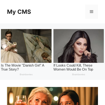
Skip
to
My CMS
Menu
content