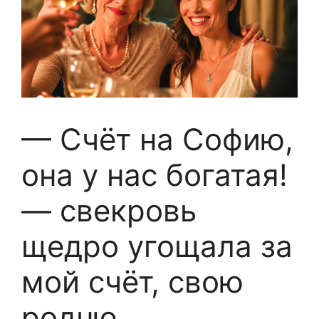
— Счёт на Софию,
она у нас богатая!
— свекровь
щедро угощала за
мой счёт, свою
родню