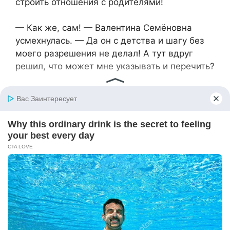
строить отношения с родителями!
— Как же, сам! — Валентина Семёновна
усмехнулась. — Да он с детства и шагу без
моего разрешения не делал! А тут вдруг
решил, что может мне указывать и перечить?
Паша сделал глубокий вдох, пытаясь
сохранять спокойствие.
— Мама, я не указываю тебе! Я просто
говорю, что мы с Леной имеем право на
собственную жизнь! И ты должна это
уважать!
— А если не буду? — вызывающе спросила
Валентина Семёновна. — Что тогда?
Откажешься от родной матери?