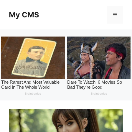
Skip
to
My CMS
Menu
content