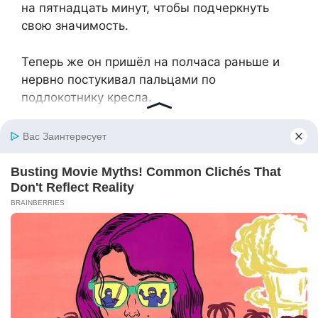
на пятнадцать минут, чтобы подчеркнуть
свою значимость.
Теперь же он пришёл на полчаса раньше и
нервно постукивал пальцами по
подлокотнику кресла.
Падение было стремительным. Сначала —
сорванные контракты. Потом — отток
инвесторов. А завершили его крах
неудачные решения, принятые в панике и
злости. Из хозяина жизни он превратился в
человека, которому светило банкротство.
Ещё месяц такого свободного падения — и
дело всей его жизни, его маленькая
империя, выстроенная по кирпичику за
десять лет, выскользнет из рук.