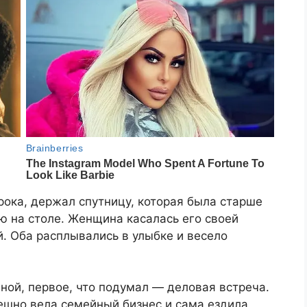
рока, держал спутницу, которая была старше
ую на столе. Женщина касалась его своей
й. Оба расплывались в улыбке и весело
иной, первое, что подумал — деловая встреча.
ешно вела семейный бизнес и сама ездила