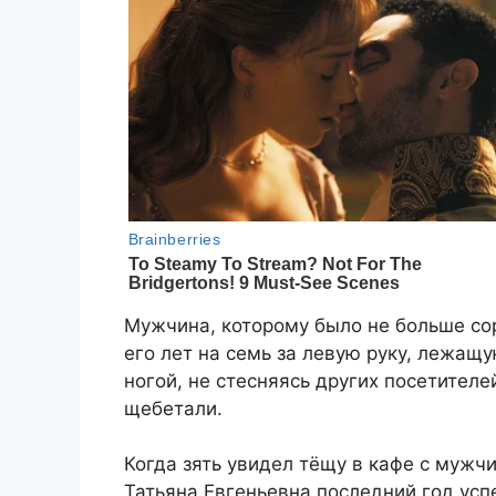
Мужчина, которому было не больше со
его лет на семь за левую руку, лежащ
ногой, не стесняясь других посетителе
щебетали.
Когда зять увидел тёщу в кафе с мужч
Татьяна Евгеньевна последний год усп