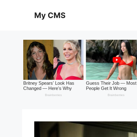
Skip
to
My CMS
content