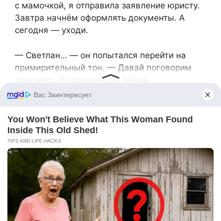
с мамочкой, я отправила заявление юристу.
Завтра начнём оформлять документы. А
сегодня — уходи.
— Светлан… — он попытался перейти на
примирительный тон. — Давай поговорим
спокойно. Я погорячился. Мама
погорячилась. Мы же семья…
— Были семьёй, — перебила она. — Семья —
это когда люди друг друга защищают. А ты
сегодня выбрал маму против собственной
дочери. Ты выбрал её бредовые теории
против здоровья ребёнка. Это не семья,
Дима. Это секта, в которой твоя мать —
главный гуру.
Она встала из-за стола и вышла в коридор.