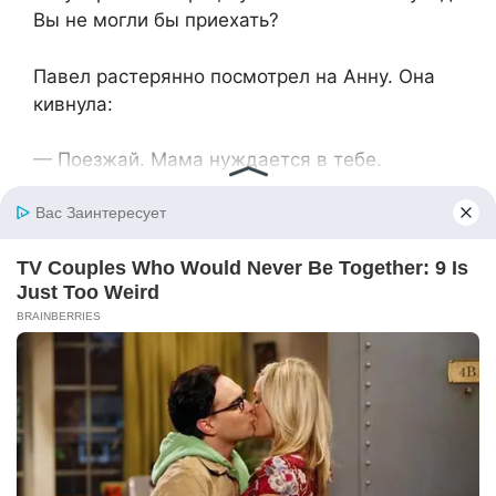
Вы не могли бы приехать?
Павел растерянно посмотрел на Анну. Она
кивнула:
— Поезжай. Мама нуждается в тебе.
Павел уехал в Москву. Дни превратились в
недели, а недели — в месяцы. Анна
справлялась как могла, но ей не хватало
поддержки мужа.
— Пап, а ты скоро вернешься? — спрашивал
Лёша во время очередного видеозвонка.
— Скоро, сынок. Бабушке уже лучше, —
отвечал Павел, но в его глазах читалась
неуверенность.