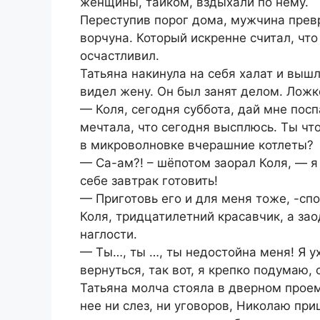
женщины, тайком, вздыхали по нему.
Переступив порог дома, мужчина прев
ворчуна. Который искренне считал, что
осчастливил.
Татьяна накинула на себя халат и вышл
видел жену. Он был занят делом. Ложк
— Коля, сегодня суббота, дай мне пос
мечтала, что сегодня высплюсь. Ты чт
в микроволновке вчерашние котлеты?
— Са-ам?! – шёпотом заорал Коля, — я
себе завтрак готовить!
— Приготовь его и для меня тоже, -спо
Коля, тридцатилетний красавчик, а зао
наглости.
— Ты…, ты …, ты недостойна меня! Я у
вернуться, так вот, я крепко подумаю, 
Татьяна молча стояла в дверном проем
нее ни слез, ни уговоров, Николаю приш