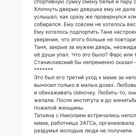
спортивную сумку смену белья и пару 
Хлопнуть дверью девушка ему не дала-
услышал, как сразу же провернулся клю
собирался. Ему совсем не хотелось вес
Ему хотелось подпортить Тане настроен
уверения, что этого больше не повтори
Таня, закрыв за мужем дверь, неожида
её души упал. Что это было? Фарс или 
Станиславский бы непременно сказал – 
*******
Это был его третий уход к маме за не
выносил только в малых дозах. Любов
и обихаживать сЫночку. Любить-то, они
желали. После института и до женитьб
пожилой женщины.
Татьяна с Николаем встречались непол
мама, работница ЗАГСа, организовала
раздумья молодые люди не получили.