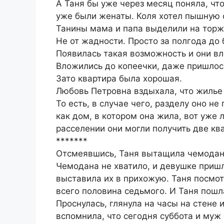
А Таня бы уже через месяц поняла, чт
уже были женаты. Коля хотел пышную с
Танины мама и папа выделили на торж
Не от жадности. Просто за полгода до 
Появилась такая возможность и они в
Вложились до копеечки, даже пришлось
Зато квартира была хорошая.
Любовь Петровна вздыхала, что жилье
То есть, в случае чего, разделу оно н
как дом, в котором она жила, вот уже л
расселении они могли получить две кв
*******
Отсмеявшись, Таня вытащила чемодан 
Чемодана не хватило, и девушке приш
выставила их в прихожую. Таня посмот
всего половина седьмого. И Таня пошл
Проснулась, глянула на часы на стене 
вспомнила, что сегодня суббота и муж 