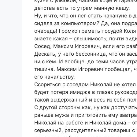
кухне с улыбкой, чашкой кофе и тарел
детства есть по утрам манную кашу.
Ну, и что, что он лег спать накануне в
сидела за компьютером? Да, она подра
очередь! Громко греметь посудой Коля
знаете какая – слышимость, почти вид
Сосед, Максим Игоревич, если его разб
Дескать, у него бессонница, что он за
ни с кем. И вообще, до семи часов утр
тишина. Максим Игоревич пообещал, ч
его начальству.
Ссориться с соседом Николай не хотел 
будет потеря имиджа в глазах руководс
такой выдержанный и весь из себя пол
С другой стороны как, ну как достучат
раньше мужа и приготовить ему завтра
Николай на работе и Николай дома – эт
серьезный, рассудительный товарищ с