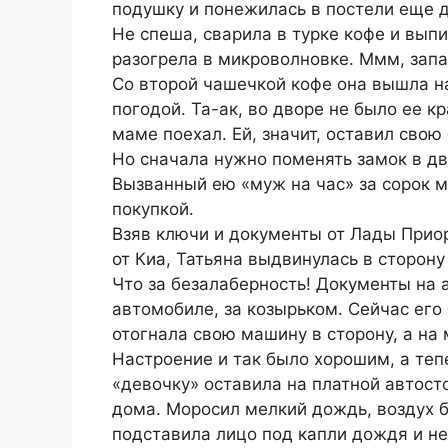
подушку и понежилась в постели еще д
Не спеша, сварила в турке кофе и вып
разогрела в микроволновке. Ммм, запа
Со второй чашечкой кофе она вышла н
погодой. Та-ак, во дворе не было ее к
маме поехал. Ей, значит, оставил свою 
Но сначала нужно поменять замок в дв
Вызванный ею «муж на час» за сорок м
покупкой.
Взяв ключи и документы от Лады Прио
от Киа, Татьяна выдвинулась в сторону
Что за безалаберность! Документы на а
автомобиле, за козырьком. Сейчас его
отогнала свою машину в сторону, а на
Настроение и так было хорошим, а теп
«девочку» оставила на платной автосто
дома. Моросил мелкий дождь, воздух б
подставила лицо под капли дождя и не