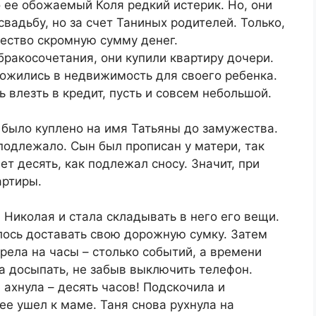
о ее обожаемый Коля редкий истерик. Но, они
вадьбу, но за счет Таниных родителей. Только,
ество скромную сумму денег.
бракосочетания, они купили квартиру дочери.
ложились в недвижимость для своего ребенка.
 влезть в кредит, пусть и совсем небольшой.
 было куплено на имя Татьяны до замужества.
е подлежало. Сын был прописан у матери, так
ет десять, как подлежал сносу. Значит, при
артиры.
Николая и стала складывать в него его вещи.
лось доставать свою дорожную сумку. Затем
рела на часы – столько событий, а времени
а досыпать, не забыв выключить телефон.
и ахнула – десять часов! Подскочила и
ее ушел к маме. Таня снова рухнула на