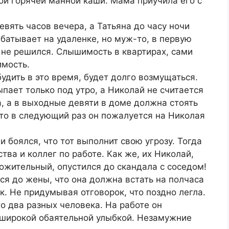
кой горячей манной каши. Мама приучила его с
 девять часов вечера, а Татьяна до часу ночи
батывает на удаленке, но муж-то, в первую
 не решился. Слышимость в квартирах, сами
имость.
удить в это время, будет долго возмущаться.
сыпает только под утро, а Николай не считается
а, а в выходные девяти в доме должна стоять
то в следующий раз он пожалуется на Николая
и боялся, что тот выполнит свою угрозу. Тогда
тва и коллег по работе. Как же, их Николай,
ожительный, опустился до скандала с соседом!
ься до жены, что она должна встать на полчаса
к. Не придумывая отговорок, что поздно легла.
о два разных человека. На работе он
 широкой обаятельной улыбкой. Незамужние