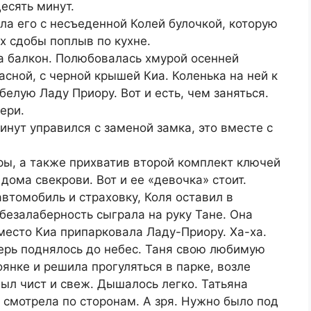
есять минут.
ила его с несъеденной Колей булочкой, которую
х сдобы поплыв по кухне.
а балкон. Полюбовалась хмурой осенней
расной, с черной крышей Киа. Коленька на ней к
белую Ладу Приору. Вот и есть, чем заняться.
ери.
инут управился с заменой замка, это вместе с
ры, а также прихватив второй комплект ключей
 дома свекрови. Вот и ее «девочка» стоит.
втомобиль и страховку, Коля оставил в
 безалаберность сыграла на руку Тане. Она
 место Киа припарковала Ладу-Приору. Ха-ха.
ерь поднялось до небес. Таня свою любимую
янке и решила прогуляться в парке, возле
ыл чист и свеж. Дышалось легко. Татьяна
 смотрела по сторонам. А зря. Нужно было под