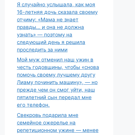
Я случайно услышала, как моя
16-летняя дочь сказала своему
отчиму: «Мама не знает
правды… и она не должна
узнать» — поэтому на
следующий день я решила
проследить за ними
Мой муж отменил наш ужин в
честь годовщины, чтобы «снова
помочь своему лучшему другу
Лиаму починить машину», — но
прежде чем он смог уйти, наш
пятилетний сын передал мне
его телефон.
Свекровь подарила мне
семейное ожерелье на
репетиционном ужине — менее