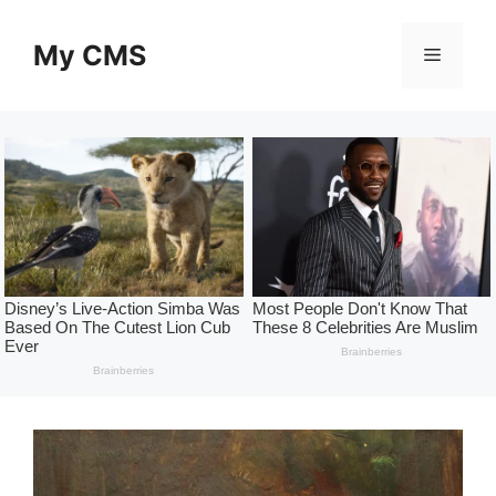
Skip
to
My CMS
Menu
content