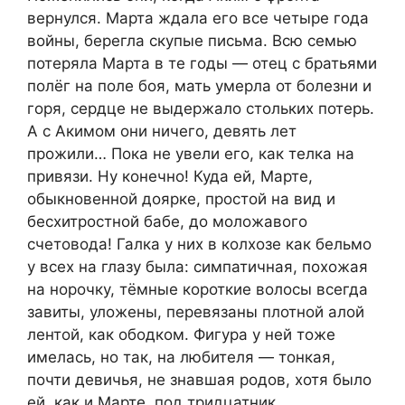
вернулся. Марта ждала его все четыре года
войны, берегла скупые письма. Всю семью
потеряла Марта в те годы — отец с братьями
полёг на поле боя, мать умерла от болезни и
горя, сердце не выдержало стольких потерь.
А с Акимом они ничего, девять лет
прожили… Пока не увели его, как телка на
привязи. Ну конечно! Куда ей, Марте,
обыкновенной доярке, простой на вид и
бесхитростной бабе, до моложавого
счетовода! Галка у них в колхозе как бельмо
у всех на глазу была: симпатичная, похожая
на норочку, тёмные короткие волосы всегда
завиты, уложены, перевязаны плотной алой
лентой, как ободком. Фигура у ней тоже
имелась, но так, на любителя — тонкая,
почти девичья, не знавшая родов, хотя было
ей, как и Марте, под тридцатник.