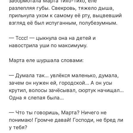
забормотала Марта тихо-тихо, еле
разлепляя губы. Свекровь, тяжело дыша,
прильнула ухом к самому её рту, выцвевший
взгляд её был испуганным, полубезумным.
— Тссс! — цыкнула она на детей и
навострила уши по максимуму.
Марта еле шуршала словами:
— Думала так… увлёкся маленько, думала,
зачем он нужен ей, городской… А он усы
крутил, волосы зачёсывал, сюртук начищал…
Одна я слепая была…
— Что ты говоришь, Марта? Ничего не
понимаю! Громче давай! Господи, не бред ли
у тебя?