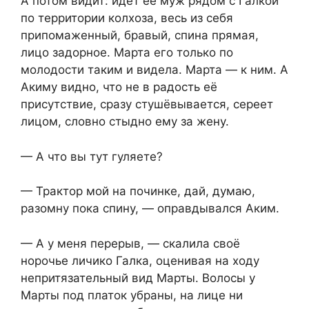
А потом видит: идёт её муж рядом с Галкой
по территории колхоза, весь из себя
припомаженный, бравый, спина прямая,
лицо задорное. Марта его только по
молодости таким и видела. Марта — к ним. А
Акиму видно, что не в радость её
присутствие, сразу стушёвывается, сереет
лицом, словно стыдно ему за жену.
— А что вы тут гуляете?
— Трактор мой на починке, дай, думаю,
разомну пока спину, — оправдывался Аким.
— А у меня перерыв, — скалила своё
норочье личико Галка, оценивая на ходу
непритязательный вид Марты. Волосы у
Марты под платок убраны, на лице ни