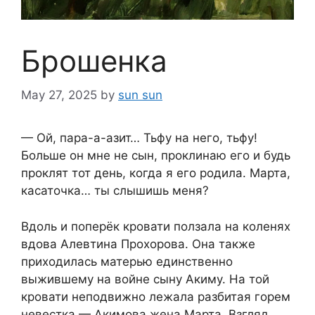
Брошенка
May 27, 2025
by
sun sun
— Ой, пара-а-азит… Тьфу на него, тьфу!
Больше он мне не сын, проклинаю его и будь
проклят тот день, когда я его родила. Марта,
касаточка… ты слышишь меня?
Вдоль и поперёк кровати ползала на коленях
вдова Алевтина Прохорова. Она также
приходилась матерью единственно
выжившему на войне сыну Акиму. На той
кровати неподвижно лежала разбитая горем
невестка — Акимова жена Марта. Взгляд