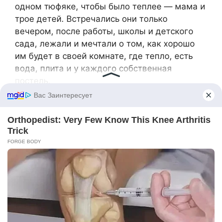
одном тюфяке, чтобы было теплее — мама и
трое детей. Встречались они только
вечером, после работы, школы и детского
сада, лежали и мечтали о том, как хорошо
им будет в своей комнате, где тепло, есть
вода, плита и у каждого собственная
постель.
Только через полтора года им дали
собственную квартиру.
— Мы впервые попали в тепло и смогли
раздеться до трусов, — со слезами говорила
Марта своим внукам, уже будучи бабушкой,
— много лишений пришлось пережить, но я
ни о чём не жалею. Через время меня
сделали начальником участка, дети
выросли, выбились в люди, получили