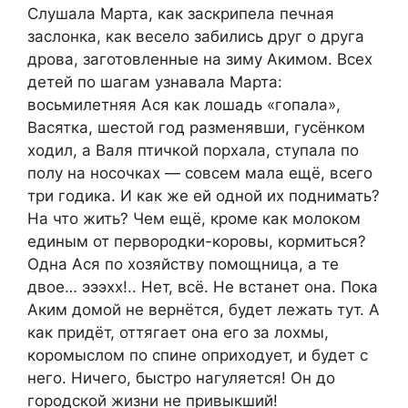
Слушала Марта, как заскрипела печная
заслонка, как весело забились друг о друга
дрова, заготовленные на зиму Акимом. Всех
детей по шагам узнавала Марта:
восьмилетняя Ася как лошадь «гопала»,
Васятка, шестой год разменявши, гусёнком
ходил, а Валя птичкой порхала, ступала по
полу на носочках — совсем мала ещё, всего
три годика. И как же ей одной их поднимать?
На что жить? Чем ещё, кроме как молоком
единым от первородки-коровы, кормиться?
Одна Ася по хозяйству помощница, а те
двое… эээхх!.. Нет, всё. Не встанет она. Пока
Аким домой не вернётся, будет лежать тут. А
как придёт, оттягает она его за лохмы,
коромыслом по спине оприходует, и будет с
него. Ничего, быстро нагуляется! Он до
городской жизни не привыкший!