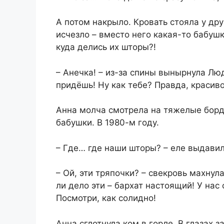
А потом накрыло. Кровать стояла у др
исчезло – вместо него какая-то бабуш
куда делись их шторы?!
– Анечка! – из-за спины вынырнула Лю
придёшь! Ну как тебе? Правда, красив
Анна молча смотрела на тяжелые борд
бабушки. В 1980-м году.
– Где… где наши шторы? – еле выдавил
– Ой, эти тряпочки? – свекровь махнула
ли дело эти – бархат настоящий! У нас
Посмотри, как солидно!
Анна сглотнула ком в горле. В глазах 