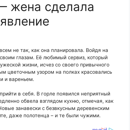
 — жена сделала
аявление
всем не так, как она планировала. Войдя на
 своим глазам. Её любимый сервиз, который
ружеской жизни, исчез со своего привычного
ым цветочным узором на полках красовались
и и вареньем.
прийти в себя. В горле появился неприятный
медленно обвела взглядом кухню, отмечая, как
 Новые занавески с безвкусным деревенским
те, даже полотенца – и те были чужими.