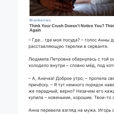
– Где… где моя посуда? – голос Анны д
расставляющую тарелки в серванте.
Людмила Петровна обернулась с той ос
холодело внутри – словно мёд, под ко
– А, Анечка! Доброе утро, – пропела 
причёску. – Я тут немного порядок нав
же парадный, верно? Незачем его кажд
купила – новенькие, хорошие. Твои-то 
Анна перевела взгляд на мужа. Игорь с