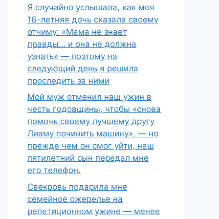
Я случайно услышала, как моя
16-летняя дочь сказала своему
отчиму: «Мама не знает
правды… и она не должна
узнать» — поэтому на
следующий день я решила
проследить за ними
Мой муж отменил наш ужин в
честь годовщины, чтобы «снова
помочь своему лучшему другу
Лиаму починить машину», — но
прежде чем он смог уйти, наш
пятилетний сын передал мне
его телефон.
Свекровь подарила мне
семейное ожерелье на
репетиционном ужине — менее