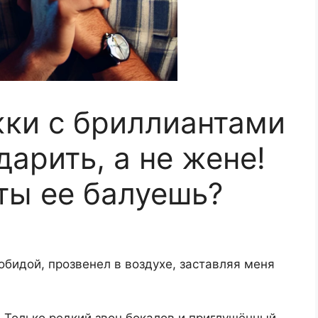
ки с бриллиантами
арить, а не жене!
ты ее балуешь?
обидой, прозвенел в воздухе, заставляя меня
 Только редкий звон бокалов и приглушённый