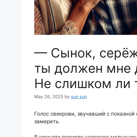
— Сынок, серёж
ты должен мне д
Не слишком ли 
May 26, 2025
by
sun sun
Голос свекрови, звучавший с показной 
замереть.
В комнате повисло неловкое молчание.