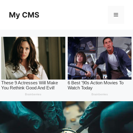
Skip
to
My CMS
Menu
content