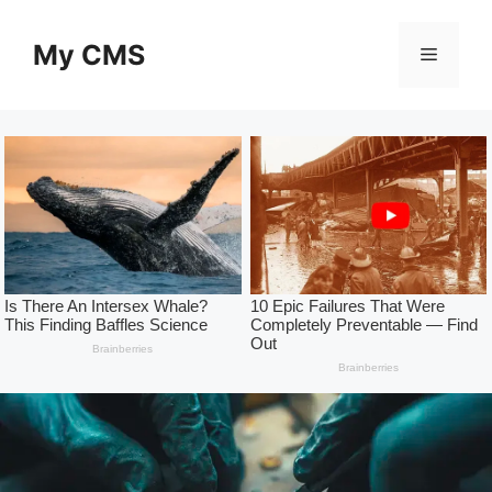
Skip
to
My CMS
Menu
content