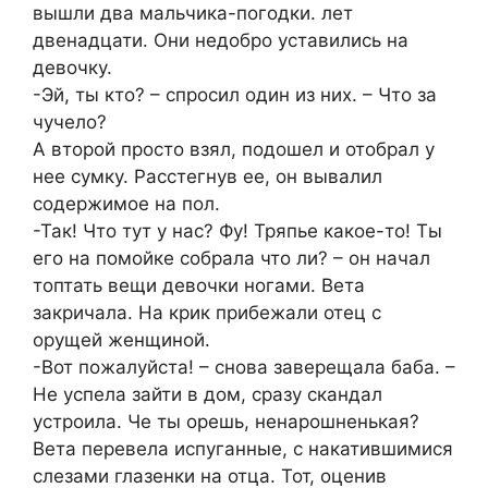
вышли два мальчика-погодки. лет
двенадцати. Они недобро уставились на
девочку.
-Эй, ты кто? – спросил один из них. – Что за
чучело?
А второй просто взял, подошел и отобрал у
нее сумку. Расстегнув ее, он вывалил
содержимое на пол.
-Так! Что тут у нас? Фу! Тряпье какое-то! Ты
его на помойке собрала что ли? – он начал
топтать вещи девочки ногами. Вета
закричала. На крик прибежали отец с
орущей женщиной.
-Вот пожалуйста! – снова заверещала баба. –
Не успела зайти в дом, сразу скандал
устроила. Че ты орешь, ненарошненькая?
Вета перевела испуганные, с накатившимися
слезами глазенки на отца. Тот, оценив