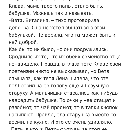
Клава, мама твоего папы, стало быть,
бабушка. Можешь так и называть.
-Вета. Виталина, – тихо проговорила
девочка. Она не хотел общаться с этой
бабулькой. Не верила, что та может быть к
ней доброй.
Как бы то ни было, но они подружились.
Сроднило их то, что их обеих семейство отца
ненавидело. Правда, в глаза тете Клаве свои
претензии никто не высказывал, но Вета
слышала, как тетя Лена шипела, что отец
подбросил на ее голову еще и безумную
старуху. А мальчишки старались как-нибудь
навредить бабушке. То очки у нее стащат и
разобьют, то чай прольют, то в тапки кнопок
насыплют. Правда, ела старушка вместе со
всеми, на кухне. И это ее очень удивляло.
-Петь, а что ж Веточку-то вы за стол не