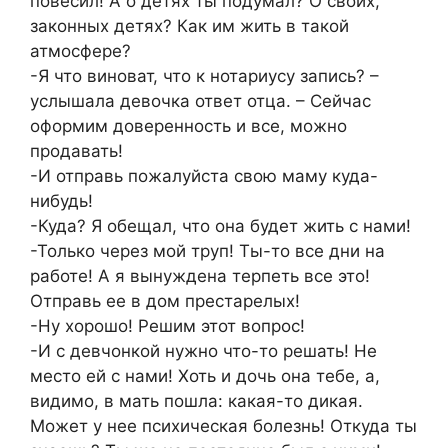
повесил! А о детях ты подумал? О своих,
законных детях? Как им жить в такой
атмосфере?
-Я что виноват, что к нотариусу запись? –
услышала девочка ответ отца. – Сейчас
оформим доверенность и все, можно
продавать!
-И отправь пожалуйста свою маму куда-
нибудь!
-Куда? Я обещал, что она будет жить с нами!
-Только через мой труп! Ты-то все дни на
работе! А я вынуждена терпеть все это!
Отправь ее в дом престарелых!
-Ну хорошо! Решим этот вопрос!
-И с девчонкой нужно что-то решать! Не
место ей с нами! Хоть и дочь она тебе, а,
видимо, в мать пошла: какая-то дикая.
Может у нее психическая болезнь! Откуда ты