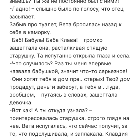
знаешь? Ты же не постоянно был с ними!
-Ладно! – слышно было по голосу, что отец
засыпает.
Забыв про туалет, Вета бросилась назад к
себе в каморку.
-Баб! Бабуль! Баба Клава! – громко
зашептала она, расталкивая спящую
старушку. Та испуганно открыла глаза и села.
-Что случилось? Раз ты меня впервые
назвала бабушкой, значит что-то серьезное!
-Они хотят тебя в дом пре.. старых! Твой дом
продадут, деньги заберут, а тебя в …туда,
вообщем, – путаясь в словах, зашептала
девочка.
-Вот как! А ты откуда узнала? –
поинтересовалась старушка, строго глядя на
нее. Вета испугалась, что сейчас получит, за
то, что подслушивала, и заплакала. Клавдия