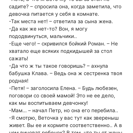
садите? – спросила она, когда заметила, что
девочка питается у себя в комнате.
-Так места нет! – ответила за сына жена.
-Да как же нет-то? Вон, я могу
пододвинуться, мальчики..
-Еще чего! – скривился бойкий Роман. – Не
хватало еще всяких подкидышей за стол
сажать!
-Да что ж ты такое говоришь? – ахнула
бабушка Клава. – Ведь она ж сестренка твоя
родная!
-Петя! – заголосила Елена. – Будь любезен,
поговори со своей мамой! Это не ее дело,
как мы воспитываем девчонку!
-Мам… – начал Петр, но она его перебила..
-Я смотрю, Веточка у вас тут как звереныш
живет. Вы ее и кормите соответственно.. А в
чем виноват ребенок? В том, что ты от жены