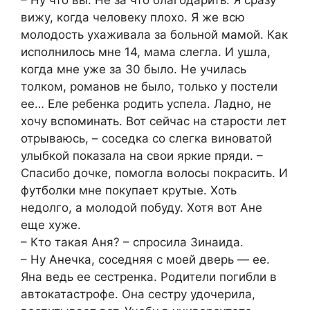
– Ну что вы. Не за что благодарить. Я сразу
вижу, когда человеку плохо. Я же всю
молодость ухаживала за больной мамой. Как
исполнилось мне 14, мама слегла. И ушла,
когда мне уже за 30 было. Не училась
толком, романов не было, только у постели
ее… Еле ребенка родить успела. Ладно, не
хочу вспоминать. Вот сейчас на старости лет
отрываюсь, – соседка со слегка виноватой
улыбкой показала на свои яркие пряди. –
Спасибо дочке, помогла волосы покрасить. И
футболки мне покупает крутые. Хоть
недолго, а молодой побуду. Хотя вот Ане
еще хуже.
– Кто такая Аня? – спросила Зинаида.
– Ну Анечка, соседняя с моей дверь — ее.
Яна ведь ее сестренка. Родители погибли в
автокатастрофе. Она сестру удочерила,