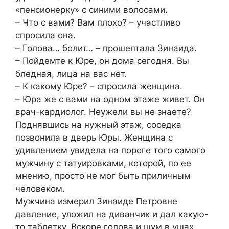
«пенсионерку» с синими волосами.
– Что с вами? Вам плохо? – участливо
спросила она.
– Голова… болит… – прошептала Зинаида.
– Пойдемте к Юре, он дома сегодня. Вы
бледная, лица на вас нет.
– К какому Юре? – спросила женщина.
– Юра же с вами на одном этаже живет. Он
врач-кардиолог. Неужели вы не знаете?
Поднявшись на нужный этаж, соседка
позвонила в дверь Юры. Женщина с
удивлением увидела на пороге того самого
мужчину с татуировками, которой, по ее
мнению, просто не мог быть приличным
человеком.
Мужчина измерил Зинаиде Петровне
давление, уложил на диванчик и дал какую-
то таблетку. Вскоре голова и шум в ушах