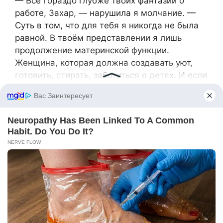
— Всё гораздо глубже твоих фантазий о
работе, Захар, — нарушила я молчание. —
Суть в том, что для тебя я никогда не была
равной. В твоём представлении я лишь
продолжение материнской функции.
Женщина, которая должна создавать уют,
готовить, стирать, заботиться о детях. И если
я не справляюсь с этой ролью, значит, я
плохая жена.
— Это совершенно не так, — он
отрицательно мотнул головой. — Я всегда с
уважением относился к твоей карьере и
стремлениям.
— Ты их неохотно допускал, — уточнила я. —
Это принципиально иное. И когда пришлось
выбирать между мной и твоим решением, ты