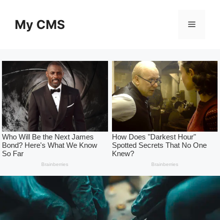
Skip
to
My CMS
Menu
content