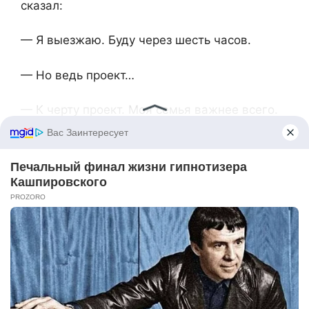
сказал:
— Я выезжаю. Буду через шесть часов.
— Но ведь проект…
— К черту проект. Моя семья важнее всего.
Он действительно приехал среди ночи,
измученный и явно злой. Обнял её,
поцеловал спящих детей. А утром
отправился к матери.
Никто так и не узнал, о чём они говорили, но
с тех пор Марина Николаевна больше не
появлялась в их доме без приглашения.
Близнецы иногда навещают бабушку, но
только в сопровождении родителей. Теперь