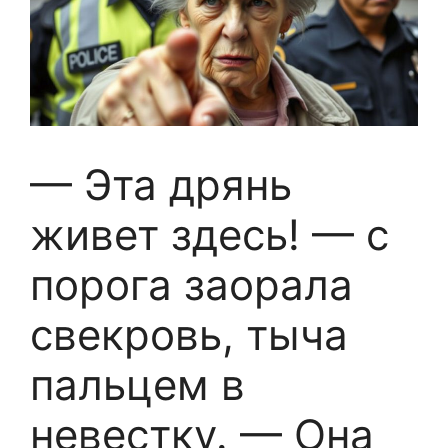
— Эта дрянь
живет здесь! — с
порога заорала
свекровь, тыча
пальцем в
невестку. — Она