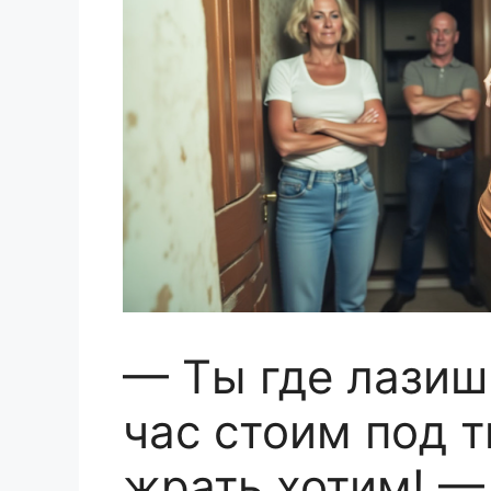
— Ты где лазиш
час стоим под т
жрать хотим! —