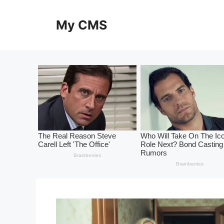
Skip
to
My CMS
content