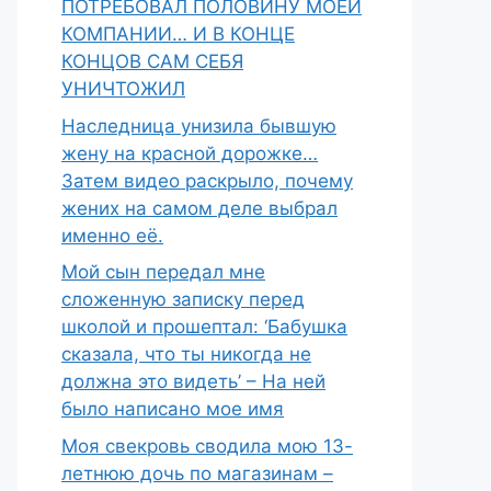
ПОТРЕБОВАЛ ПОЛОВИНУ МОЕЙ
КОМПАНИИ… И В КОНЦЕ
КОНЦОВ САМ СЕБЯ
УНИЧТОЖИЛ
Наследница унизила бывшую
жену на красной дорожке…
Затем видео раскрыло, почему
жених на самом деле выбрал
именно её.
Мой сын передал мне
сложенную записку перед
школой и прошептал: ‘Бабушка
сказала, что ты никогда не
должна это видеть’ – На ней
было написано мое имя
Моя свекровь сводила мою 13-
летнюю дочь по магазинам –