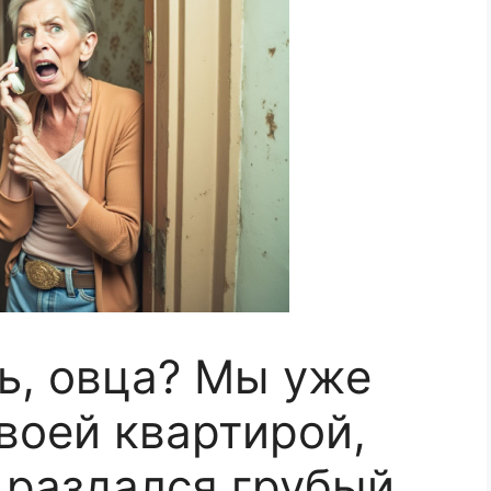
ь, овца? Мы уже
воей квартирой,
 раздался грубый