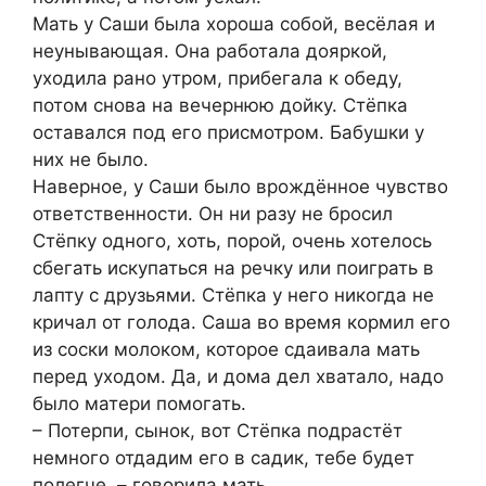
Мать у Саши была хороша собой, весёлая и
неунывающая. Она работала дояркой,
уходила рано утром, прибегала к обеду,
потом снова на вечернюю дойку. Стёпка
оставался под его присмотром. Бабушки у
них не было.
Наверное, у Саши было врождённое чувство
ответственности. Он ни разу не бросил
Стёпку одного, хоть, порой, очень хотелось
сбегать искупаться на речку или поиграть в
лапту с друзьями. Стёпка у него никогда не
кричал от голода. Саша во время кормил его
из соски молоком, которое сдаивала мать
перед уходом. Да, и дома дел хватало, надо
было матери помогать.
– Потерпи, сынок, вот Стёпка подрастёт
немного отдадим его в садик, тебе будет
полегче, – говорила мать.