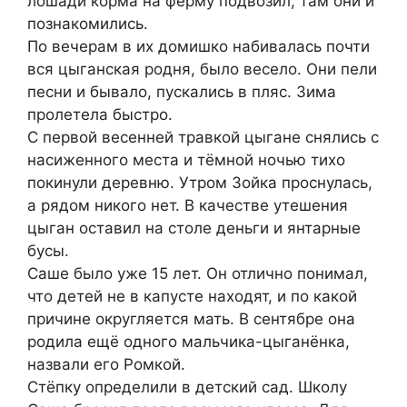
лошади корма на ферму подвозил, там они и
познакомились.
По вечерам в их домишко набивалась почти
вся цыганская родня, было весело. Они пели
песни и бывало, пускались в пляс. Зима
пролетела быстро.
С первой весенней травкой цыгане снялись с
насиженного места и тёмной ночью тихо
покинули деревню. Утром Зойка проснулась,
а рядом никого нет. В качестве утешения
цыган оставил на столе деньги и янтарные
бусы.
Саше было уже 15 лет. Он отлично понимал,
что детей не в капусте находят, и по какой
причине округляется мать. В сентябре она
родила ещё одного мальчика-цыганёнка,
назвали его Ромкой.
Стёпку определили в детский сад. Школу