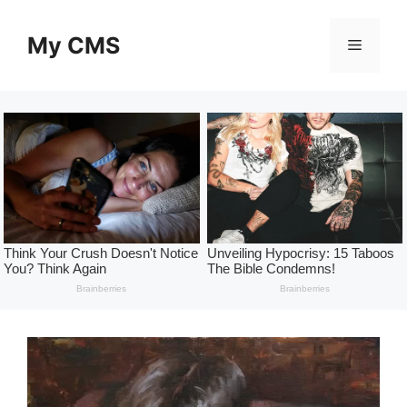
Skip
to
My CMS
Menu
content