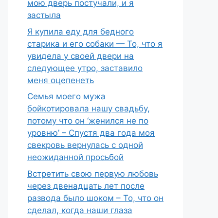
мою дверь постучали, и я
застыла
Я купила еду для бедного
старика и его собаки — То, что я
увидела у своей двери на
следующее утро, заставило
меня оцепенеть
Семья моего мужа
бойкотировала нашу свадьбу,
потому что он ‘женился не по
уровню’ – Спустя два года моя
свекровь вернулась с одной
неожиданной просьбой
Встретить свою первую любовь
через двенадцать лет после
развода было шоком – То, что он
сделал, когда наши глаза