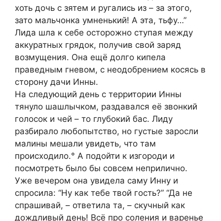
хоть дочь с зятем и ругались из – за этого,
зато мальчонка умненький! А эта, тьфу…”
Лида шла к себе осторожно ступая между
аккуратных грядок, получив свой заряд
возмущения. Она ещё долго кипела
праведным гневом, с неодобрением косясь в
сторону дачи Инны.
На следующий день с территории Инны
тянуло шашлычком, раздавался её звонкий
голосок и чей – то глубокий бас. Лиду
разбирало любопытство, но густые заросли
малины мешали увидеть, что там
происходило.° А подойти к изгороди и
посмотреть было бы совсем неприлично.
Уже вечером она увидела саму Инну и
спросила: “Ну как тебе твой гость?” “Да не
спрашивай, – ответила та, – скучный как
дождливый день! Всё про соления и варенье