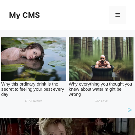
Skip
to
My CMS
Menu
content