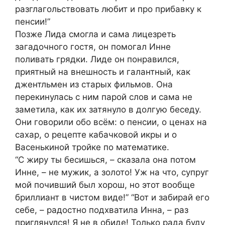
разглагольствовать любит и про прибавку к
пенсии!”
Позже Лида смогла и сама лицезреть
загадочного гостя, он помогал Инне
поливать грядки. Лиде он понравился,
приятный на внешность и галантный, как
джентльмен из старых фильмов. Она
перекинулась с ним парой слов и сама не
заметила, как их затянуло в долгую беседу.
Они говорили обо всём: о пенсии, о ценах на
сахар, о рецепте кабачковой икры и о
Васенькиной тройке по математике.
“С жиру ты бесишься, – сказала она потом
Инне, – не мужик, а золото! Уж на что, супруг
мой почивший был хорош, но этот вообще
бриллиант в чистом виде!” “Вот и забирай его
себе, – радостно подхватила Инна, – раз
приглянулся! Я не в обиде! Только рада буду